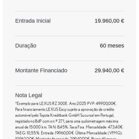
Entrada Inicial
19.960,00 €
Duração
60 meses
Montante Financiado
29.940,00 €
Nota Legal
*Exemplo para LEXUS RZ 300E. Ano:2025 PVP: 49.900,00€.
Para financiamento LEXUS Easy sujeito a aprovação de crédito
automóvel pelo Toyota Kreditbank GmbH Sucursal em Portugal,
registado no BdP com o n.º 271, para uma quilometragem máxima
anual de 15000 km. TAN: 8,45%. Taxa Fixa. Mensalidade: 473,40€.
TAEG: 10,55%. Entrada: 19.960,00€. Última Mensalidade (VFMG):