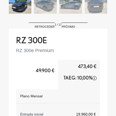
1
/
17
RETROCEDER
PRÓXIMO
RZ 300E
RZ 300e Premium
473,40 €
49.900 €
TAEG: 10,00%
Plano Mensal
Entrada inicial
19.960,00 €