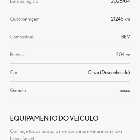
Data de registo
2025/04
Quilómetragem
21245 km
Combustível
BEV
Potência
204 cv
Cor
Cinza (Desconhecido)
Garantia
meses
EQUIPAMENTO DO VEÍCULO
Conheça todos os equipamentos da sua viatura seminova
Lexus Select.