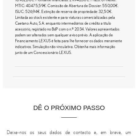
10.962,00€. Montante financiado: 29.940,00€. Prazo: 61 meses.
MTIC: 40.475,59€. Comissão de Abertura de Dossier: 550,00€.
ISUC: 526,94€. Extinção de reserva de propriedade: 32,50€.
Limitada ao stock existente e para viaturas comercializadas pela
Caetano Auto, S.A. enquanto intermediários de crédito a título
acessório, registado no BdP com o n.º 2034. Valores apresentados
podem ser alterados sem qualquer aviso prévio. A aplicação de
Financiamento LEXUS é feita para lhe fornecer os dados meramente
indicativos. Simulação não vinculativa. Obtenha mais informação
junto de um Concessionário LEXUS.
DÊ O PRÓXIMO PASSO
Deixe-nos os seus dados de contacto e, em breve, um