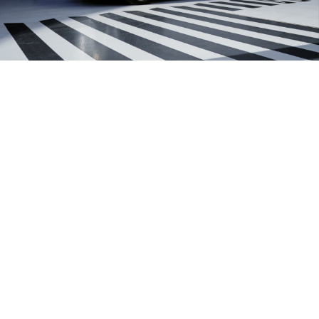
CONHEÇA OS LEXUS UX
SEMINOVOS QUE
SELECIONAMOS PARA SI.
E TROQUE O SEU CARRO,
COM VALORIZAÇÃO DA
RETOMA DE 2.500€