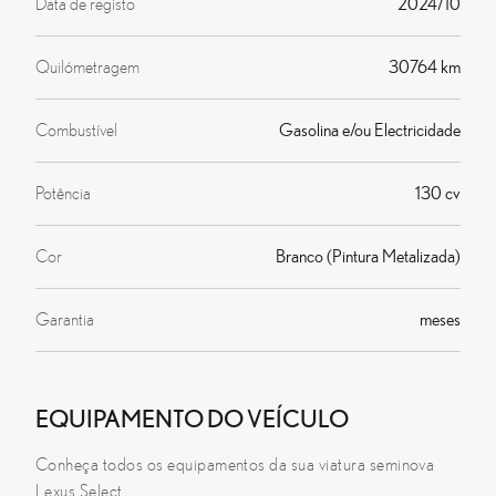
Data de registo
2024/10
Quilómetragem
30764 km
Combustível
Gasolina e/ou Electricidade
Potência
130 cv
Cor
Branco (Pintura Metalizada)
Garantia
meses
EQUIPAMENTO DO VEÍCULO
Conheça todos os equipamentos da sua viatura seminova
Lexus Select.