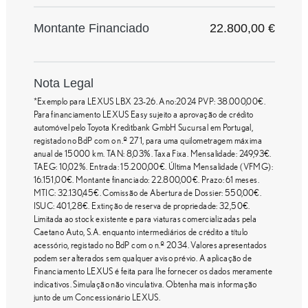
Montante Financiado
22.800,00 €
Nota Legal
*Exemplo para LEXUS LBX 23-26. Ano:2024 PVP: 38.000,00€.
Para financiamento LEXUS Easy sujeito a aprovação de crédito
automóvel pelo Toyota Kreditbank GmbH Sucursal em Portugal,
registado no BdP com o n.º 271, para uma quilometragem máxima
anual de 15000 km. TAN: 8,03%. Taxa Fixa. Mensalidade: 249,93€.
TAEG: 10,02%. Entrada: 15.200,00€. Última Mensalidade (VFMG):
16.151,00€. Montante financiado: 22.800,00€. Prazo: 61 meses.
MTIC: 32.130,45€. Comissão de Abertura de Dossier: 550,00€.
ISUC: 401,28€. Extinção de reserva de propriedade: 32,50€.
Limitada ao stock existente e para viaturas comercializadas pela
Caetano Auto, S.A. enquanto intermediários de crédito a título
acessório, registado no BdP com o n.º 2034. Valores apresentados
podem ser alterados sem qualquer aviso prévio. A aplicação de
Financiamento LEXUS é feita para lhe fornecer os dados meramente
indicativos. Simulação não vinculativa. Obtenha mais informação
junto de um Concessionário LEXUS.