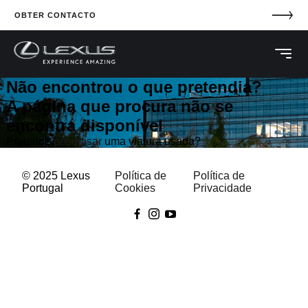
OBTER CONTACTO
Não encontrou o que pretendia?
A página que procura não se
encontra disponível
Pretende
pesquisar
uma viatura usada?
© 2025 Lexus
Política de
Política de
Portugal
Cookies
Privacidade